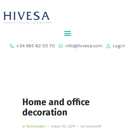
INICIO
+34 965 82 05 70
info@hivesa.com
Login
EMPRESA
STOCKLOTS
CONTACTO
Home and office
decoration
in
Terminados
mayo 30, 2017
by hivesa39